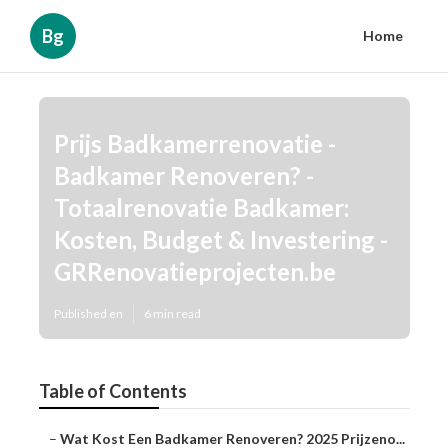
Bg
Home
Prijs Badkamerrenovatie -
Badkamer Renoveren? -
Totaalrenovatie Badkamer:
Kosten, Budget & Investering -
GRRenovatieprojecten.be
Published en
6 min read
Table of Contents
–
Wat Kost Een Badkamer Renoveren? 2025 Prijzeno...