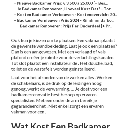
–
Nieuwe Badkamer Prijs: € 3.500 à 25.000 [+ Bes...
–
Je Badkamer Renoveren, Hoeveel Kost Dat? - Tot...
–
Kosten Badkamer Verbouwen - Kostenoverzicht 20...
–
Badkamer Vernieuwen Prijs 2024 - Rijndmondafbo...
–
Badkamer Renoveren: Prijs Per Onderdeel [+ Pr...
Ook kun je kiezen om te plaatsen. Een vakman plaatst
de gewenste
wandbekleding
. Laat je ook een plaatsen?
Dan is een aangewezen. Met een verlaagd of vals
plafond creëer je ruimte voor de verluchtingskanalen.
Tot slot plaatst een installateur de . Het douche, bad,
toilet en de wastafels worden geïnstalleerd.
Laat voor het afronden van de werken alles . Werken
de schakelaars, is de druk op de leidingen hoog
genoeg, werkt de verwarming, … Je doet voor een
badkamerrenovatie best beroep op ervaren
specialisten. Met een onder de arm bereik je
gegarandeerd het . Niet enkel zorgt een ervaren
vakman voor een .
Wat Kost Een Badkamer