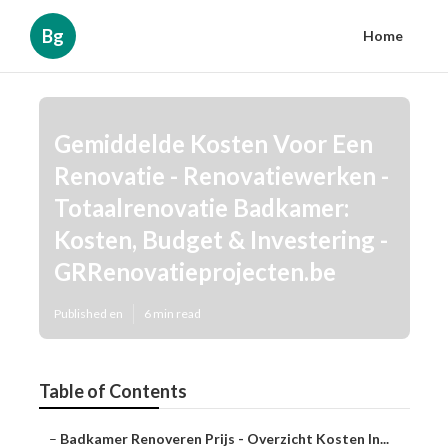
Bg
Home
Gemiddelde Kosten Voor Een
Renovatie - Renovatiewerken -
Totaalrenovatie Badkamer:
Kosten, Budget & Investering -
GRRenovatieprojecten.be
Published en
6 min read
Table of Contents
–
Badkamer Renoveren Prijs - Overzicht Kosten In...