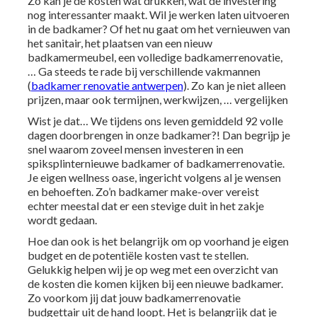
Zo kan je de kosten wat drukken, wat de investering
nog interessanter maakt. Wil je werken laten uitvoeren
in de badkamer? Of het nu gaat om het vernieuwen van
het sanitair, het plaatsen van een nieuw
badkamermeubel, een volledige badkamerrenovatie,
… Ga steeds te rade bij verschillende vakmannen
(
badkamer renovatie antwerpen
). Zo kan je niet alleen
prijzen, maar ook termijnen, werkwijzen, … vergelijken
Wist je dat… We tijdens ons leven gemiddeld 92 volle
dagen doorbrengen in onze badkamer?! Dan begrijp je
snel waarom zoveel mensen investeren in een
spiksplinternieuwe badkamer of badkamerrenovatie.
Je eigen wellness oase, ingericht volgens al je wensen
en behoeften. Zo’n badkamer make-over vereist
echter meestal dat er een stevige duit in het zakje
wordt gedaan.
Hoe dan ook is het belangrijk om op voorhand je eigen
budget en de potentiële kosten vast te stellen.
Gelukkig helpen wij je op weg met een overzicht van
de kosten die komen kijken bij een nieuwe badkamer.
Zo voorkom jij dat jouw badkamerrenovatie
budgettair uit de hand loopt. Het is belangrijk dat je