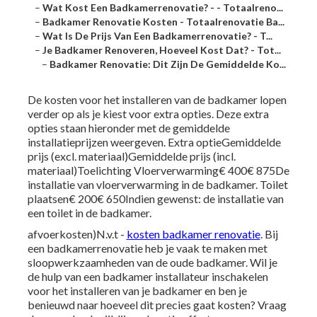
–
Wat Kost Een Badkamerrenovatie? - - Totaalreno...
–
Badkamer Renovatie Kosten - Totaalrenovatie Ba...
–
Wat Is De Prijs Van Een Badkamerrenovatie? - T...
–
Je Badkamer Renoveren, Hoeveel Kost Dat? - Tot...
–
Badkamer Renovatie: Dit Zijn De Gemiddelde Ko...
De kosten voor het installeren van de badkamer lopen
verder op als je kiest voor extra opties. Deze extra
opties staan hieronder met de gemiddelde
installatieprijzen weergeven. Extra optieGemiddelde
prijs (excl. materiaal)Gemiddelde prijs (incl.
materiaal)Toelichting Vloerverwarming€ 400€ 875De
installatie van vloerverwarming in de badkamer. Toilet
plaatsen€ 200€ 650Indien gewenst: de installatie van
een toilet in de badkamer.
afvoerkosten)N.v.t -
kosten badkamer renovatie
. Bij
een badkamerrenovatie heb je vaak te maken met
sloopwerkzaamheden van de oude badkamer. Wil je
de hulp van een badkamer installateur inschakelen
voor het installeren van je badkamer en ben je
benieuwd naar hoeveel dit precies gaat kosten?
Vraag